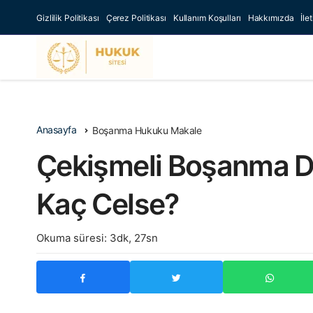
Gizlilik Politikası
Çerez Politikası
Kullanım Koşulları
Hakkımızda
İle
Anasayfa
Boşanma Hukuku Makale
Çekişmeli Boşanma D
Kaç Celse?
Okuma süresi: 3dk, 27sn