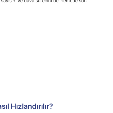
sayısını ve dava sürecini belirlemede son
l Hızlandırılır?