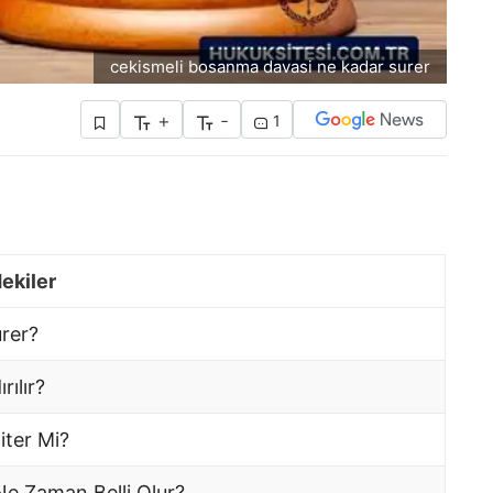
cekismeli bosanma davasi ne kadar surer
+
-
1
dekiler
rer?
ılır?
iter Mi?
e Zaman Belli Olur?