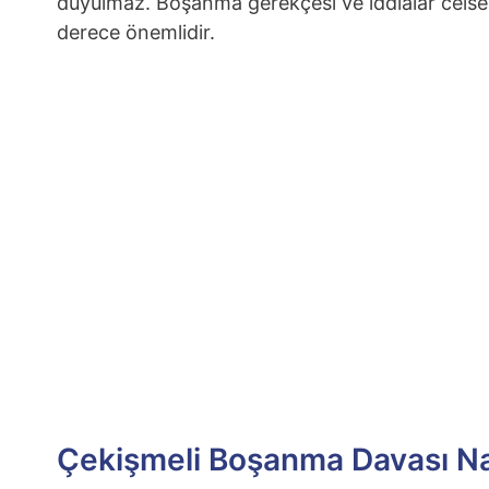
duyulmaz. Boşanma gerekçesi ve iddialar celse 
derece önemlidir.
Çekişmeli Boşanma Davası Nası