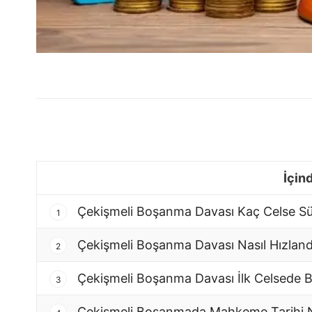
İçin
Çekişmeli Boşanma Davası Kaç Celse Sü
1
Çekişmeli Boşanma Davası Nasıl Hızlandır
2
Çekişmeli Boşanma Davası İlk Celsede B
3
Çekişmeli Boşanmada Mahkeme Tarihi N