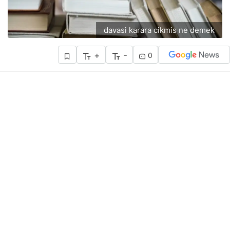
davasi karara cikmis ne demek
+
-
0