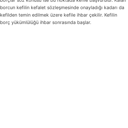
borçlar söz konusu ise bu noktada kefile başvurulur. Kalan
borcun kefilin kefalet sözleşmesinde onayladığı kadarı da
kefilden temin edilmek üzere kefile ihbar çekilir. Kefilin
borç yükümlülüğü ihbar sonrasında başlar.