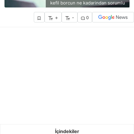
kefil borcun ne kadarindan sorumlu
+
-
0
İçindekiler