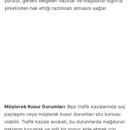
yürütür, gerekli belgeleri hazırlar ve mağdurun sigorta
şirketinden hak ettiği tazminatı almasını sağlar.
Müşterek Kusur Durumları
: Bazı trafik kazalarında suç
paylaşımı veya müşterek kusur durumları söz konusu
olabilir. Trafik kazası avukatı, bu durumlarda mağdurun
haklarını korumak ve adil bir sonuç elde etmek için