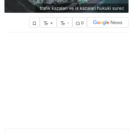
trafik kazalari ve is kazalari hukuki surec
+
-
0