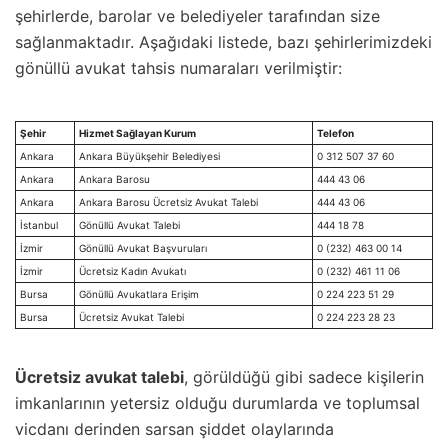
şehirlerde, barolar ve belediyeler tarafından size
sağlanmaktadır. Aşağıdaki listede, bazı şehirlerimizdeki
gönüllü avukat tahsis numaraları verilmiştir:
Şehir
Hizmet Sağlayan Kurum
Telefon
Ankara
Ankara Büyükşehir Belediyesi
0 312 507 37 60
Ankara
Ankara Barosu
444 43 06
Ankara
Ankara Barosu Ücretsiz Avukat Talebi
444 43 06
İstanbul
Gönüllü Avukat Talebi
444 18 78
İzmir
Gönüllü Avukat Başvuruları
0 (232) 463 00 14
İzmir
Ücretsiz Kadın Avukatı
0 (232) 461 11 06
Bursa
Gönüllü Avukatlara Erişim
0 224 223 51 29
Bursa
Ücretsiz Avukat Talebi
0 224 223 28 23
Ücretsiz avukat talebi
, görüldüğü gibi sadece kişilerin
imkanlarının yetersiz olduğu durumlarda ve toplumsal
vicdanı derinden sarsan şiddet olaylarında