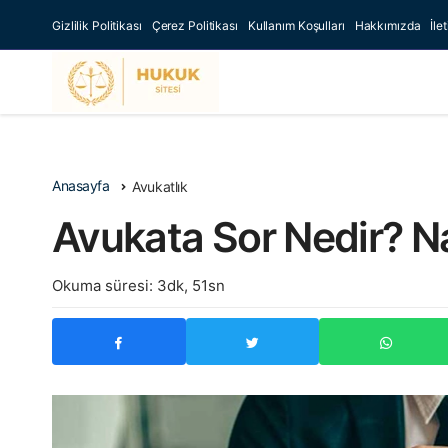
Gizlilik Politikası
Çerez Politikası
Kullanım Koşulları
Hakkımızda
İle
Anasayfa
Avukatlık
Avukata Sor Nedir? Na
Okuma süresi: 3dk, 51sn