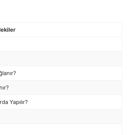
dekiler
ğlanır?
nır?
da Yapılır?