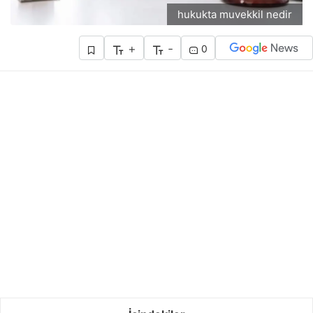
hukukta muvekkil nedir
+
-
0