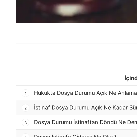
İçin
Hukukta Dosya Durumu Açık Ne Anlama 
1
İstinaf Dosya Durumu Açık Ne Kadar Sü
2
Dosya Durumu İstinaftan Döndü Ne De
3
Dosya İstinafa Giderse Ne Olur?