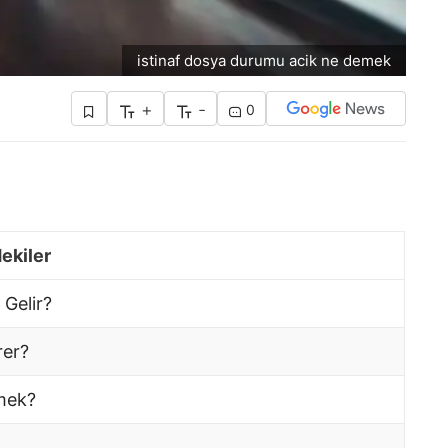
istinaf dosya durumu acik ne demek
+
-
0
dekiler
Gelir?
rer?
mek?